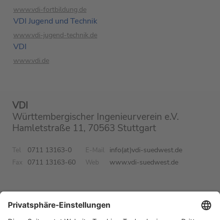
www.vdi-fortbildung.de
VDI Jugend und Technik
www.vdi-jugend-technik.de
VDI
www.vdi.de
VDI
Württembergischer Ingenieurverein e.V.
Hamletstraße 11, 70563 Stuttgart
0711 13163-0
info(at)vdi-suedwest.de
Tel
E-Mail
0711 13163-60
www.vdi-suedwest.de
Fax
Web
Kontakt
Impressum