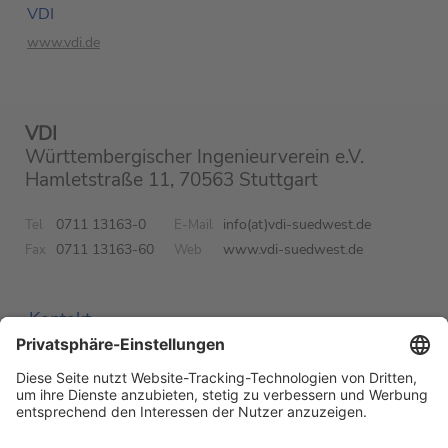
VDI
www.vdi.de
VDI
Württembergischer Ingenieurverein e.V.
Hamletstraße 11, 70563 Stuttgart
0711 13163-0
info(at)vdi-suedwest.de
Tel
E-Mail
0711 13163-60
www.vdi-suedwest.de
Fax
Web
Kontakt
Impressum
Datenschutz
Newsletter