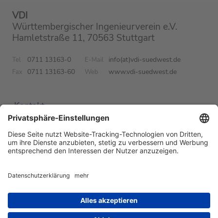
VDI
Württembergischer Ingenieurverein e.V.
Hamletstraße 11, 70563 Stuttgart
0711 13163-0
info(at)vdi-suedwest.de
Tel
E-Mail
0711 13163-60
www.vdi-suedwest.de
Fax
Web
Kontakt
Impressum
Datenschutz
Newsletter
Suchen