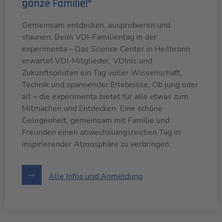
persönlichen und fördernden Mitglieder des VDI
ganze Familie!“
Zu unseren Veranstaltungen
an, die ihren Wohn- oder Geschäftssitz im Bezirk
des WIV haben.
Gemeinsam entdecken, ausprobieren und
staunen: Beim VDI-Familientag in der
experimenta – Das Science Center in Heilbronn
Mehr über uns
erwartet VDI-Mitglieder, VDInis und
Zukunftspiloten ein Tag voller Wissenschaft,
Technik und spannender Erlebnisse. Ob jung oder
alt – die experimenta bietet für alle etwas zum
Mitmachen und Entdecken. Eine schöne
Gelegenheit, gemeinsam mit Familie und
Freunden einen abwechslungsreichen Tag in
inspirierender Atmosphäre zu verbringen.
Alle Infos und Anmeldung