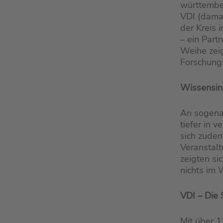
württembe
VDI (damal
der Kreis 
– ein Partn
Weihe zeigt
Forschungs
Wissensins
An sogena
tiefer in 
sich zudem
Veranstalt
zeigten s
nichts im
VDI – Die 
Mit über 1