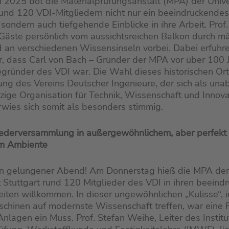
i 2025 bot die Materialprüfungsanstalt (MPA) der Unive
rund 120 VDI-Mitgliedern nicht nur ein beeindruckendes
sondern auch tiefgehende Einblicke in ihre Arbeit. Prof
 Gäste persönlich vom aussichtsreichen Balkon durch m
 an verschiedenen Wissensinseln vorbei. Dabei erfuhre
, dass Carl von Bach – Gründer der MPA vor über 100 
gründer des VDI war. Die Wahl dieses historischen Ort
g des Vereins Deutscher Ingenieure, der sich als una
ige Organisation für Technik, Wissenschaft und Innova
erwies sich somit als besonders stimmig.
iederversammlung in außergewöhnlichem, aber perfekt
m Ambiente
in gelungener Abend! Am Donnerstag hieß die MPA der
t Stuttgart rund 120 Mitglieder des VDI in ihren beein
iten willkommen. In dieser ungewöhnlichen „Kulisse“, i
schinen auf modernste Wissenschaft treffen, war eine
Anlagen ein Muss. Prof. Stefan Weihe, Leiter des Institu