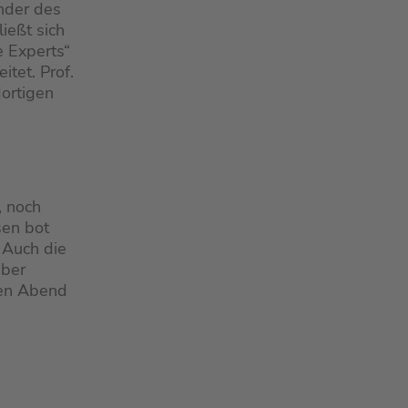
nder des
ießt sich
e Experts“
itet. Prof.
dortigen
, noch
sen bot
 Auch die
eber
nen Abend