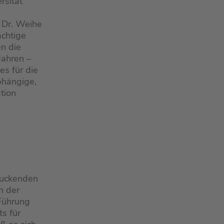
rsität
. Dr. Weihe
ächtige
n die
Jahren –
es für die
bhängige,
tion
druckenden
n der
 Führung
ts für