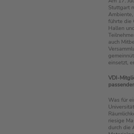
Am 17. Jul
Stuttgart 
Ambiente, 
führte die
Hallen und
Teilnehmer
auch Mitbe
Versammlun
gemeinnütz
einsetzt, 
VDI-Mitgl
passende
Was für e
Universitä
Räumlichke
riesige Ma
durch die 