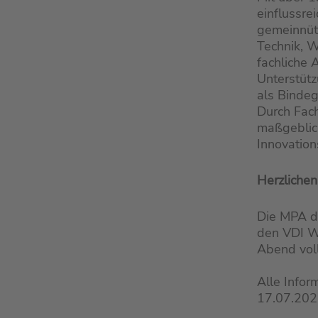
einflussre
gemeinnütz
Technik, W
fachliche 
Unterstütz
als Bindeg
Durch Fach
maßgeblich
Innovation
Herzliche
Die MPA de
den VDI Wü
Abend voll
Alle Info
17.07.20