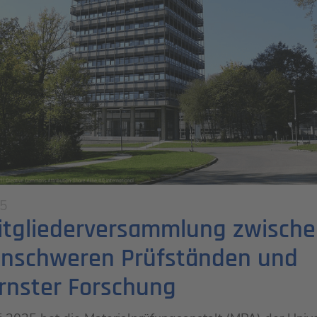
25
itgliederversammlung zwisch
nschweren Prüfständen und
nster Forschung