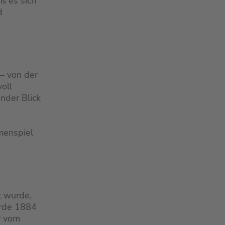
ß es sich
d
– von der
oll
ender Blick
menspiel
t wurde,
urde 1884
ur vom