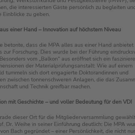
üfung, Werkstoffkunde und Festigkeitslehre (IMWF), lie
en, die interessierten Gäste persönlich zu begleiten un
 Einblicke zu geben.
aus einer Hand – Innovation auf höchstem Niveau
e betonte, dass die MPA alles aus einer Hand anbietet 
s zur Forschung. Dies wurde bei der Führung eindrucksv
 Besonders vom „Balkon“ aus eröffnet sich ein faszinier
mensionen der Materialprüfungsanstalt: Wie auf einem
d tummeln sich dort engagierte Doktorandinnen und
en zwischen tonnenschweren Anlagen, die das Zusam
nschaft und Technik greifbar machen.
ion mit Geschichte – und voller Bedeutung für den VDI
ade dieser Ort für die Mitgliederversammlung gewähl
f. Dr. Weihe in seiner Einführung deutlich: Die MPA w
. von Bach gegründet – einer Persönlichkeit, die nicht n