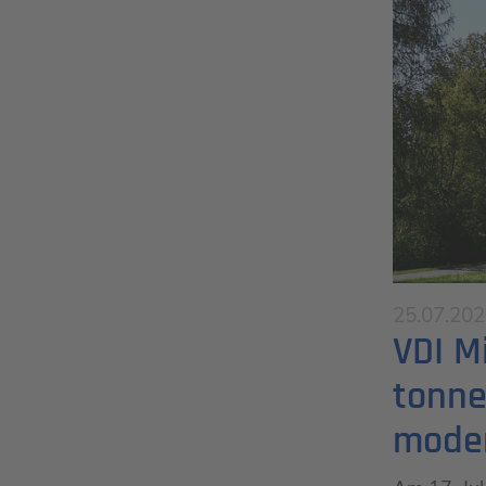
25.07.20
VDI M
tonne
moder