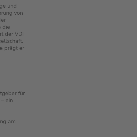
ige und
erung von
der
 die
rt der VDI
ellschaft.
e prägt er
stgeber für
– ein
ung am