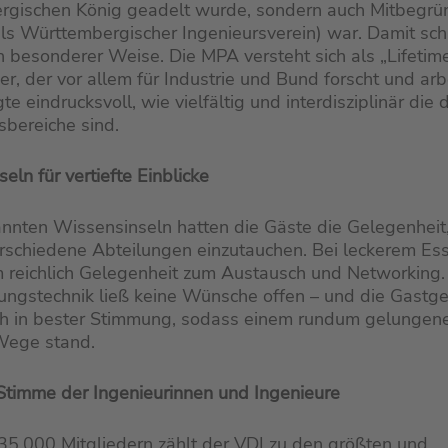
rgischen König geadelt wurde, sondern auch Mitbegrü
s Württembergischer Ingenieursverein) war. Damit schl
in besonderer Weise. Die MPA versteht sich als „Lifetim
er, der vor allem für Industrie und Bund forscht und arbe
e eindrucksvoll, wie vielfältig und interdisziplinär die 
bereiche sind.
eln für vertiefte Einblicke
nnten Wissensinseln hatten die Gäste die Gelegenheit
verschiedene Abteilungen einzutauchen. Bei leckerem Es
 reichlich Gelegenheit zum Austausch und Networking.
ungstechnik ließ keine Wünsche offen – und die Gastg
ich in bester Stimmung, sodass einem rundum gelunge
 Wege stand.
Stimme der Ingenieurinnen und Ingenieure
35.000 Mitgliedern zählt der VDI zu den größten und