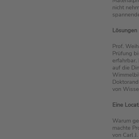
Materialpr
nicht nehm
spannende
Lösungen 
Prof. Weih
Prüfung bi
erfahrbar.
auf die Di
Wimmelbil
Doktorand
von Wisse
Eine Locat
Warum ger
machte Pro
von Carl J