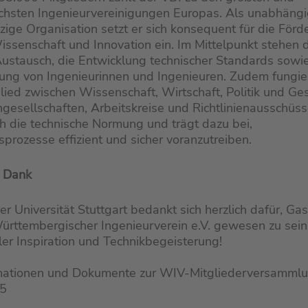
ichsten Ingenieurvereinigungen Europas. Als unabhäng
ige Organisation setzt er sich konsequent für die Förd
issenschaft und Innovation ein. Im Mittelpunkt stehen 
Austausch, die Entwicklung technischer Standards sowie
ung von Ingenieurinnen und Ingenieuren. Zudem fungie
lied zwischen Wissenschaft, Wirtschaft, Politik und Ges
gesellschaften, Arbeitskreise und Richtlinienausschüss
 die technische Normung und trägt dazu bei,
sprozesse effizient und sicher voranzutreiben.
n Dank
r Universität Stuttgart bedankt sich herzlich dafür, Ga
rttembergischer Ingenieurverein e.V. gewesen zu sein 
er Inspiration und Technikbegeisterung!
rmationen und Dokumente zur WIV-Mitgliederversamml
25