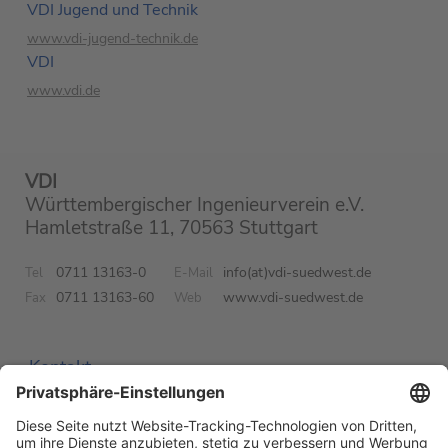
VDI Jugend und Technik
www.vdi-jugend-technik.de
VDI
www.vdi.de
VDI
Württembergischer Ingenieurverein e.V.
Hamletstraße 11, 70563 Stuttgart
0711 13163-0
info(at)vdi-suedwest.de
Tel
E-Mail
0711 13163-60
www.vdi-suedwest.de
Fax
Web
Kontakt
Impressum
Datenschutz