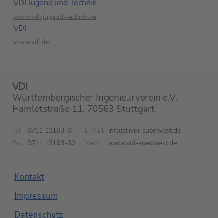
VDI Jugend und Technik
www.vdi-jugend-technik.de
VDI
www.vdi.de
VDI
Württembergischer Ingenieurverein e.V.
Hamletstraße 11, 70563 Stuttgart
0711 13163-0
info(at)vdi-suedwest.de
Tel
E-Mail
0711 13163-60
www.vdi-suedwest.de
Fax
Web
Kontakt
Impressum
Datenschutz