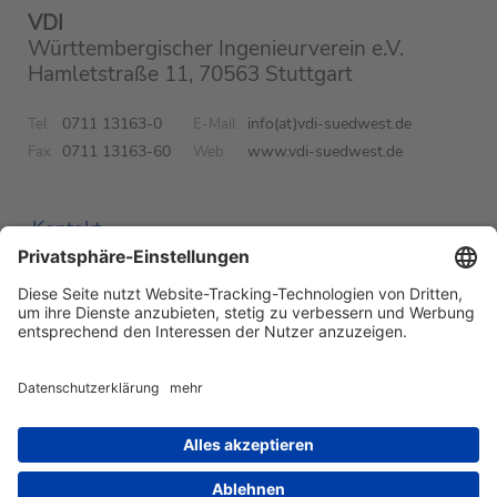
VDI
Württembergischer Ingenieurverein e.V.
Hamletstraße 11, 70563 Stuttgart
0711 13163-0
info(at)vdi-suedwest.de
Tel
E-Mail
0711 13163-60
www.vdi-suedwest.de
Fax
Web
Kontakt
Impressum
Datenschutz
Newsletter
Suchen