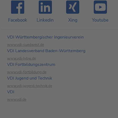
Facebook
Linkedin
Xing
Youtube
VDI Württembergischer Ingenieurverein
www.vdi-suedwest.de
VDI Landesverband Baden-Württemberg
www.vdi-lvbw.de
VDI Fortbildungs­zentrum
www.vdi-fortbildung.de
VDI Jugend und Technik
www.vdi-jugend-technik.de
VDI
www.vdi.de